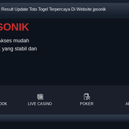
o Togel Terpercaya Di Website jpsonik
SONIK
 Akses mudah
K yang stabil dan
OOK
LIVE CASINO
POKER
A