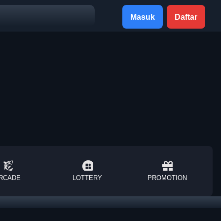
Masuk
Daftar
RCADE
LOTTERY
PROMOTION