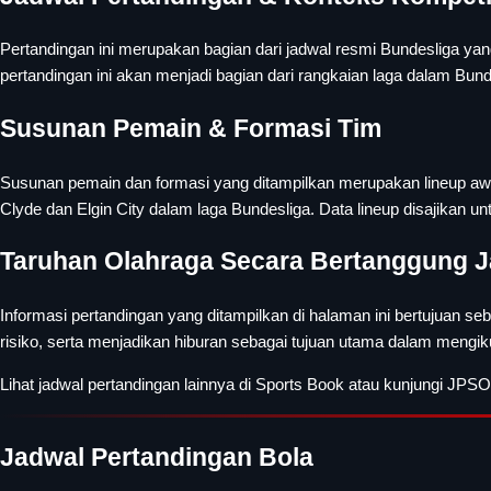
Pertandingan ini merupakan bagian dari jadwal resmi Bundesliga ya
pertandingan ini akan menjadi bagian dari rangkaian laga dalam Bund
Susunan Pemain & Formasi Tim
Susunan pemain dan formasi yang ditampilkan merupakan lineup awa
Clyde dan Elgin City dalam laga Bundesliga. Data lineup disajikan un
Taruhan Olahraga Secara Bertanggung 
Informasi pertandingan yang ditampilkan di halaman ini bertujuan
risiko, serta menjadikan hiburan sebagai tujuan utama dalam mengiku
Lihat jadwal pertandingan lainnya di
Sports Book
atau kunjungi
JPSO
Jadwal Pertandingan Bola