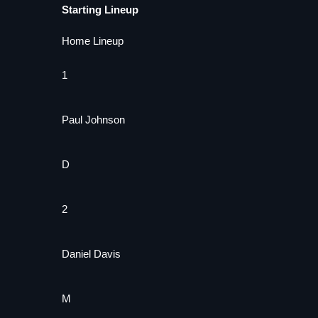
Starting Lineup
Home Lineup
1
Paul Johnson
D
2
Daniel Davis
M