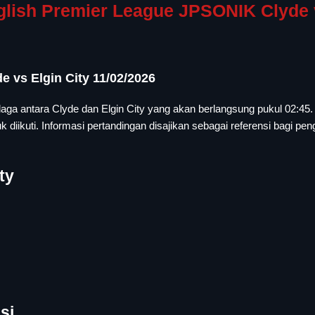
lish Premier League JPSONIK Clyde v
 vs Elgin City 11/02/2026
aga antara Clyde dan Elgin City yang akan berlangsung pukul 02:45.
diikuti. Informasi pertandingan disajikan sebagai referensi bagi p
ty
si