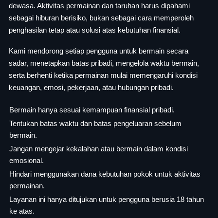
dewasa. Aktivitas permainan dan taruhan harus dipahami
sebagai hiburan berisiko, bukan sebagai cara memperoleh
penghasilan tetap atau solusi atas kebutuhan finansial.
Kami mendorong setiap pengguna untuk bermain secara
sadar, menetapkan batas pribadi, mengelola waktu bermain,
serta berhenti ketika permainan mulai memengaruhi kondisi
keuangan, emosi, pekerjaan, atau hubungan pribadi.
Bermain hanya sesuai kemampuan finansial pribadi.
Tentukan batas waktu dan batas pengeluaran sebelum
bermain.
Jangan mengejar kekalahan atau bermain dalam kondisi
emosional.
Hindari menggunakan dana kebutuhan pokok untuk aktivitas
permainan.
Layanan ini hanya ditujukan untuk pengguna berusia 18 tahun
ke atas.