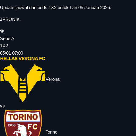
Update jadwal dan odds 1X2 untuk hari 05 Januari 2026.
JPSONIK
⚽
Serie A
1
X
2
05/01 07:00
Verona
vs
Torino