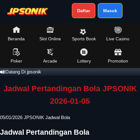
Daftar
Masuk
Beranda
Slot Online
Sports Book
Live Casino
Poker
Arcade
Lottery
Promotion
 Datang Di jpsonik
Jadwal Pertandingan Bola JPSONIK
2026-01-05
05/01/2026
JPSONIK Jadwal Bola
Jadwal Pertandingan Bola